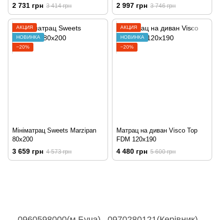
2 731 грн
2 997 грн
3 414 грн
3 746 грн
АКЦИЯ
АКЦИЯ
НОВИНКА
НОВИНКА
−20%
−20%
Мініматрац Sweets Marzipan
Матрац на диван Visco Top
80x200
FDM 120x190
3 659 грн
4 480 грн
4 573 грн
5 600 грн
0960598000(м.Буча)
0970280121(Керівник)