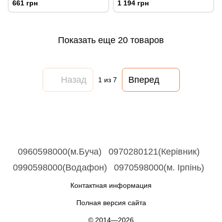
661 грн
1 194 грн
Показать еще 20 товаров
Назад
Вперед
1
из 7
0960598000(м.Буча)
0970280121(Керівник)
0990598000(Водафон)
0970598000(м. Ірпінь)
Контактная информация
Полная версия сайта
© 2014—2026