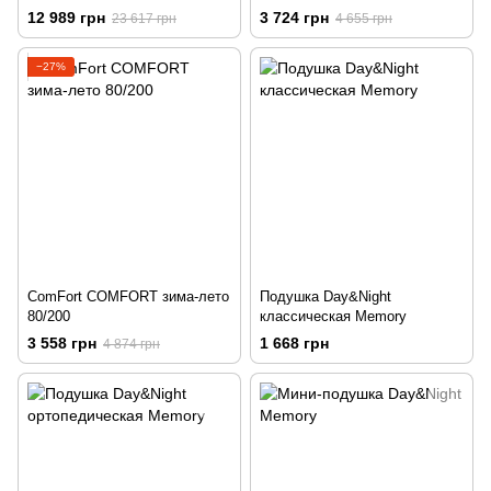
12 989 грн
3 724 грн
23 617 грн
4 655 грн
−27%
ComFort COMFORT зима-лето
Подушка Day&Night
80/200
классическая Memory
3 558 грн
1 668 грн
4 874 грн