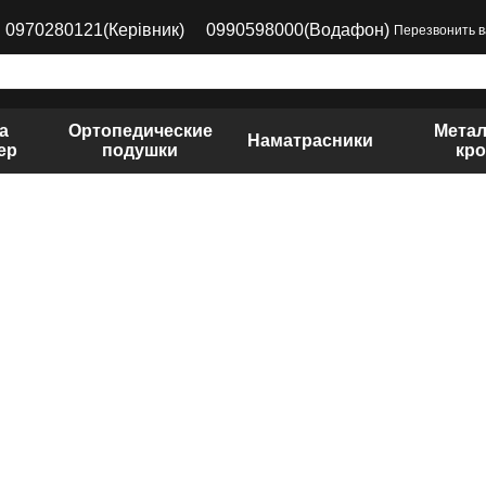
0970280121(Керівник)
0990598000(Водафон)
Перезвонить 
а
Ортопедические
Метал
Наматрасники
ер
подушки
кро