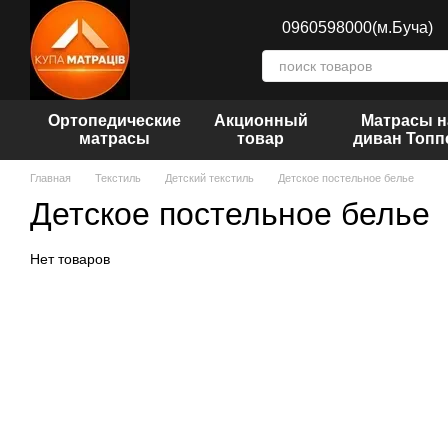
Перейти к основному контенту
0960598000(м.Буча)
Ортопедические
Акционный
Матрасы н
матрасы
товар
диван Топп
Главная
Текстиль
Детский текстиль
Детское постельное белье
Детское постельное белье
Нет товаров