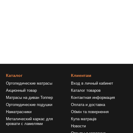
Каталог
Клиентам
Ортопедические матрасы
Вход в личный кабинет
Акционный товар
Каталог товаров
Матрасы на диван Топпер
Контактная информация
Ортопедические подушки
Оплата и доставка
Наматрасники
Обмін та повернення
Металический каркас для
Купа матраців
кровати с ламелями
Новости