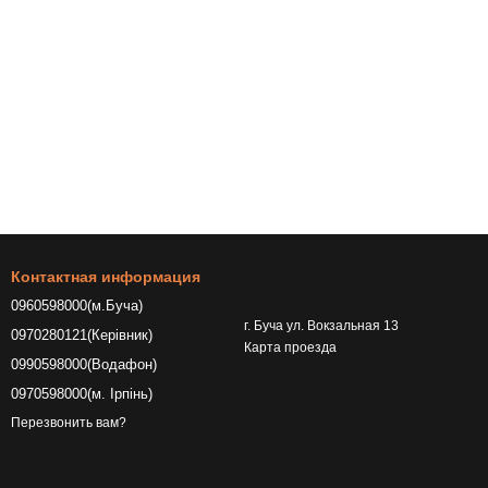
Контактная информация
0960598000(м.Буча)
г. Буча ул. Вокзальная 13
0970280121(Керівник)
Карта проезда
0990598000(Водафон)
0970598000(м. Ірпінь)
Перезвонить вам?