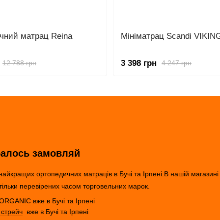
чний матрац Reina
Мініматрац Scandi VIKIN
3 398 грн
12 788 грн
4 247 грн
балось замовляй
айкращих ортопедичних матраців в Бучі та Ірпені.В нашій магазин
тільки перевірених часом торговельних марок.
y ORGANIC
вже в Бучі та Ірпені
 стрейч
вже в Бучі та Ірпені