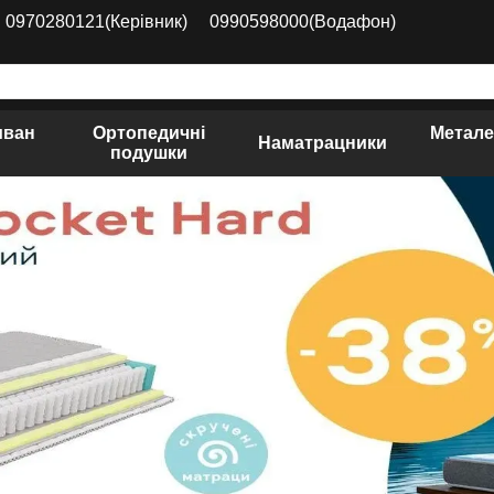
0970280121(Керівник)
0990598000(Водафон)
иван
Ортопедичні
Метале
Наматрацники
подушки