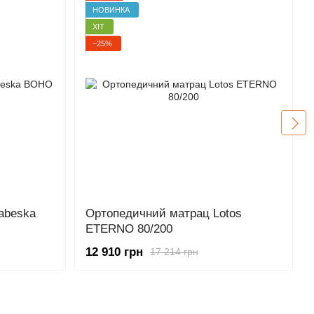
НОВИНКА
ХІТ
−25%
abeska
Ортопедичний матрац Lotos
ETERNO 80/200
12 910 грн
17 214 грн