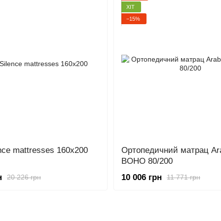
ХІТ
−15%
ence mattresses 160x200
Ортопедичний матрац Ar
BOHO 80/200
н
10 006 грн
20 226 грн
11 771 грн