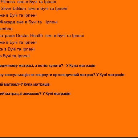
 Fitness
вже в Бучі та Ірпені
Silver Edition
вже в Бучі та Ірпені
е в Бучі та Ірпені
 Жакард вже в Бучі та
Ірпені
amboo
 матраци
Doctor Health
вже в Бучі та Ірпені
же в Бучі та Ірпені
 в Бучі та Ірпені
 Бучі та Ірпені
едичному матрасі, а потім купити? - У Купа матраців
йну консультацію як звернути ортопедичний матрац?-У Купі матраців
ий матрац?-У Купа матраців
ний матрац зі знижкою?-У Купі матраців