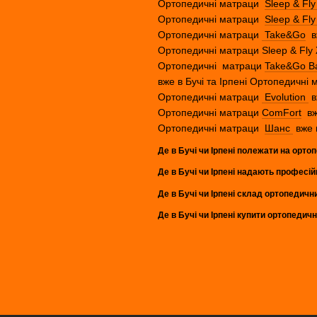
Ортопедичні матраци
Sleep & Fly
Ортопедичні матраци
Sleep & Fly 
Ортопедичні матраци
Take&Go
вж
Ортопедичні матраци Sleep & Fly
Ортопедичні матраци
Take&Go B
вже в Бучі та Ірпені Ортопедичні
Ортопедичні матраци
Evolution
в
Ортопедичні матраци
ComFort
вже
Ортопедичні матраци
Шанс
вже в
Де в Бучі чи Ірпені полежати на ортоп
Де в Бучі чи Ірпені надають професі
Де в Бучі чи Ірпені склад ортопедичн
Де в Бучі чи Ірпені купити ортопедич