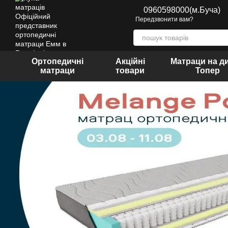
Перейти до основного контенту
0960598000(м.Буча)
Передзвонити вам?
Ортопедичні
Акційні
Матраци на д
матраци
товари
Топер