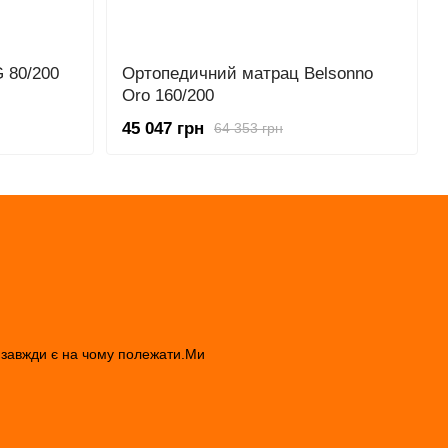
G 80/200
Ортопедичний матрац Belsonno
Oro 160/200
45 047 грн
64 353 грн
і завжди є на чому полежати.Ми