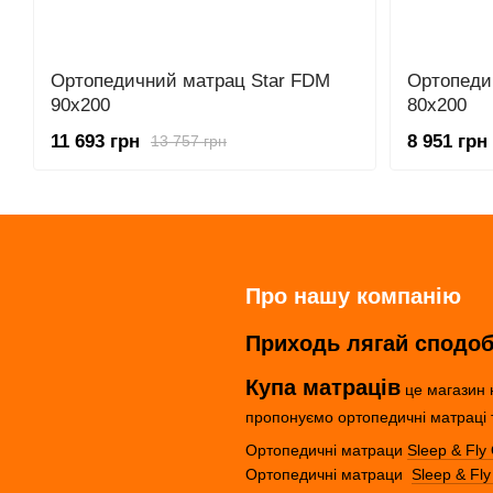
Ортопедичний матрац Star FDM
Ортопеди
90x200
80x200
11 693 грн
8 951 грн
13 757 грн
Про нашу компанію
Приходь лягай сподо
Купа матраців
це магазин н
пропонуємо ортопедичні матраці 
Ортопедичні матраци
Sleep & Fl
Ортопедичні матраци
Sleep & Fly