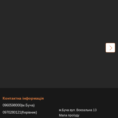
Контактна інформація
0960598000(м.Буча)
м.Буча вул. Вокзальна 13
0970280121(Керівник)
Мапа проїзду