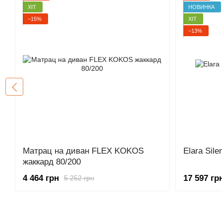
ХІТ
НОВИНКА
−15%
ХІТ
−13%
Матрац на диван FLEX KOKOS
Elara Sil
жаккард 80/200
4 464 грн
17 597 гр
5 252 грн