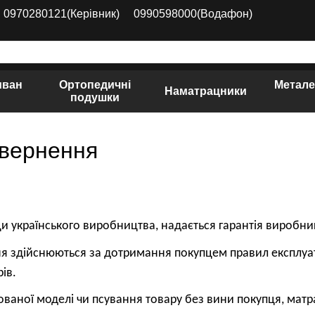
0970280121(Керівник)
0990598000(Водафон)
иван
Ортопедичні
Метале
Наматрацники
подушки
овернення
 українського виробництва, надається гарантія виробника
ня здійснюються за дотримання покупцем правил експлуат
ів.
ованої моделі чи псування товару без вини покупця, матр