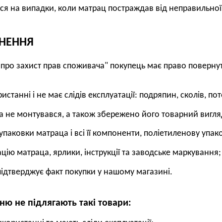
ся на випадки, коли матрац постраждав від неправильної е
РНЕННЯ
 про захист прав споживача" покупець має право поверну
ристанні і не має слідів експлуатації: подряпин, сколів, п
та не монтувався, а також збережено його товарний вигля
 упаковки матраца і всі її компоненти, поліетиленову упако
цію матраца, ярлики, інструкції та заводське маркування;
 підтверджує факт покупки у нашому магазині.
ню не підлягають такі товари: