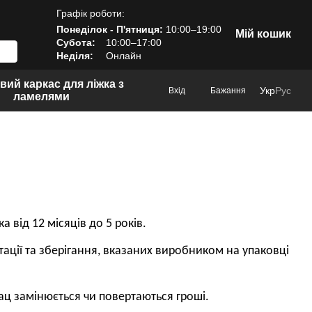
Графік роботи:
Понеділок - П'ятниця:
10:00–19:00
Мій кошик
Субота:
10:00–17:00
Неділя:
Онлайн
вий каркас для ліжка з
Укр
Рус
Вхід
Бажання
ламелями
 від 12 місяців до 5 років.
ації та зберігання, вказаних виробником на упаковці
ац замінюється чи повертаються гроші.