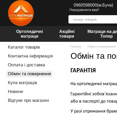
Перейти до основного контенту
0960598000(м.Буча)
Передзвонити вам?
Ортопедичні
Акційні
Матраци на д
матраци
товари
Топер
Каталог товарів
Головна
Обмін та повернення
Обмін та п
Контактна інформація
Оплата і доставка
ГАРАНТІЯ
Обмін та повернення
Купа матраців
На ортопедичні матраци
Новини
Гарантійні зобов'язан
Відгуки про магазин
або в паспорті до товар
У разі отримання брак