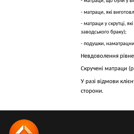
- матраци, що були у в
- матраци, які вигото
- матраци у скрутці, я
заводського браку);
- подушки, наматрацни
Невдоволення рівнем
Скручені матраци (р
У разі відмови кліє
сторони.