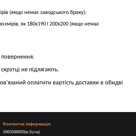
ірів (якщо немає заводського браку);
розмірів, як 180х190 і 200х200 (якщо немає
а повернення.
скрутці не підлягають.
ов'язаний оплатити вартість доставки в обидві
Контактна інформація
0960598000(м.Буча)