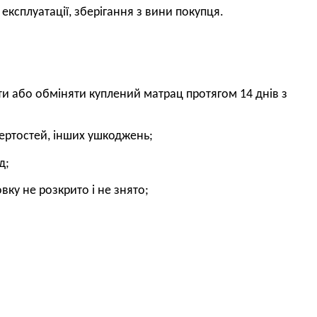
ксплуатації, зберігання з вини покупця.
ти або обміняти куплений матрац протягом 14 днів з
отертостей, інших ушкоджень;
д;
вку не розкрито і не знято;