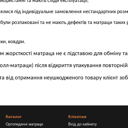
икористанні та мають сліди експлуатації;
влялися під індивідуальне замовлення нестандартних розм
кі були розпаковані та не мають дефектів та матраци таких 
ки, ковдри.
 жорсткості матраца не є підставою для обміну т
олл-матраци) після відкриття упакування повторній 
нта від отримання неушкодженого товару клієнт зоб
Каталог
Клієнтам
Ортопедичні матраци
Вхід до кабінету