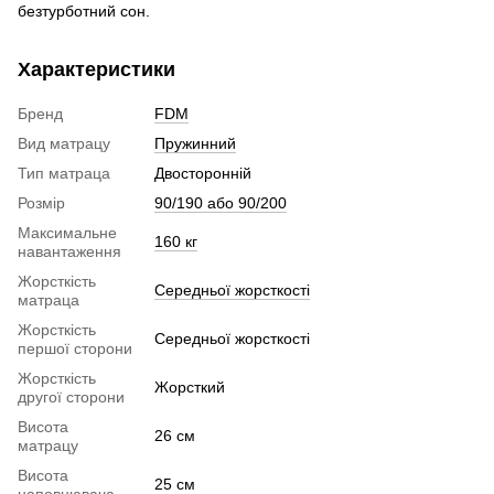
безтурботний сон.
Характеристики
Бренд
FDM
Вид матрацу
Пружинний
Тип матраца
Двосторонній
Розмір
90/190 або 90/200
Максимальне
160 кг
навантаження
Жорсткість
Середньої жорсткості
матраца
Жорсткість
Середньої жорсткості
першої сторони
Жорсткість
Жорсткий
другої сторони
Висота
26 см
матрацу
Висота
25 см
наповнювача