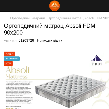
Ортопедичні матраци
Ортопедичний матрац Absoli FDM 90
Ортопедичний матрац Absoli FDM
90x200
Артикул:
81203728
Написати відгук
АКЦІЯ
НОВИНКА
−7%