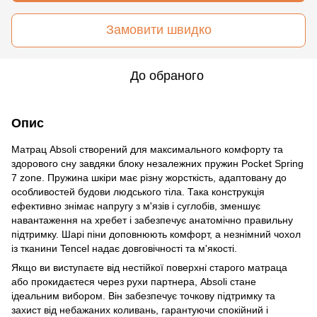
Замовити швидко
До обраного
Опис
Матрац Absoli створений для максимального комфорту та
здорового сну завдяки блоку незалежних пружин Pocket Spring
7 zone. Пружина шкіри має різну жорсткість, адаптовану до
особливостей будови людського тіла. Така конструкція
ефективно знімає напругу з м'язів і суглобів, зменшує
навантаження на хребет і забезпечує анатомічно правильну
підтримку. Шарі піни доповнюють комфорт, а незнімний чохол
із тканини Tencel надає довговічності та м'якості.
Якщо ви виступаєте від нестійкої поверхні старого матраца
або прокидаєтеся через рухи партнера, Absoli стане
ідеальним вибором. Він забезпечує точкову підтримку та
захист від небажаних коливань, гарантуючи спокійний і