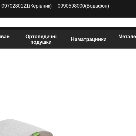
0970280121(Керівник)
0990598000(Водафон)
иван
Ортопедичні
Метале
Наматрацники
подушки