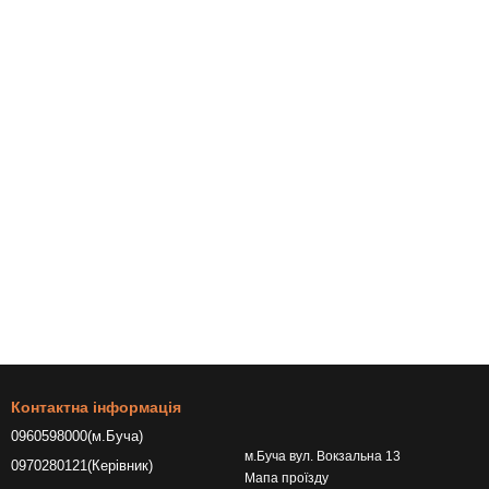
Контактна інформація
0960598000(м.Буча)
м.Буча вул. Вокзальна 13
0970280121(Керівник)
Мапа проїзду