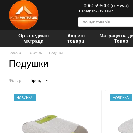
Перейти до основного контенту
0960598000(м.Буча)
Передзвонити вам?
Ортопедичні
Акційні
Матраци на д
матраци
товари
Топер
Головна
Текстиль
Подушки
Подушки
Фільтр
Бренд
НОВИНКА
НОВИНКА