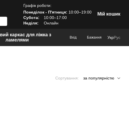
Графік роботи:
Понеділок - П'ятниця:
10:00–19:00
Мій кошик
Субота:
10:00–17:00
Неділя:
Онлайн
вий каркас для ліжка з
Укр
Рус
Вхід
Бажання
ламелями
Сортування:
за популярністю