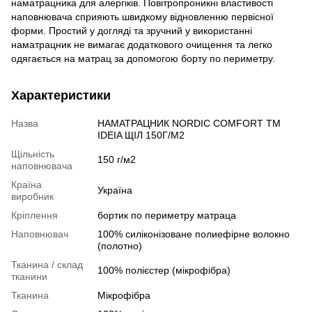
наматрацника для алергіків. Повітропроникні властивості
наповнювача сприяють швидкому відновленню первісної
форми. Простий у догляді та зручний у використанні
наматрацник не вимагає додаткового очищення та легко
одягається на матрац за допомогою борту по периметру.
Характеристики
Назва
НАМАТРАЦНИК NORDIC СOMFORT TM
IDEIA ЩІЛ 150Г/М2
Щільність
150 г/м2
наповнювача
Країна
Україна
виробник
Кріплення
бортик по периметру матраца
Наповнювач
100% силіконізоване полиефірне волокно
(полотно)
Тканина / склад
100% полієстер (мікрофібра)
тканини
Тканина
Мікрофібра