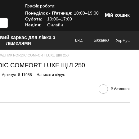
Графік роботи:
Понеділок - П'ятниця:
10:00–19:00
Мій кошик
Субота:
10:00–17:00
Неділя:
Онлайн
вий каркас для ліжка з
Укр
Рус
Вхід
Бажання
ламелями
АЦНИК NORDIC СOMFORT LUXE ЩІЛ 250
IC СOMFORT LUXE ЩІЛ 250
Артикул: 8-11988
Написати відгук
В бажання