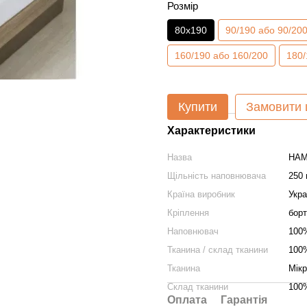
Розмір
80х190
90/190 або 90/20
160/190 або 160/200
180/
Купити
Замовити
Характеристики
Назва
НАМ
Щільність наповнювача
250 
Країна виробник
Укра
Кріплення
борт
Наповнювач
100%
Тканина / склад тканини
100%
Тканина
Мік
Склад тканини
100
Оплата
Гарантія