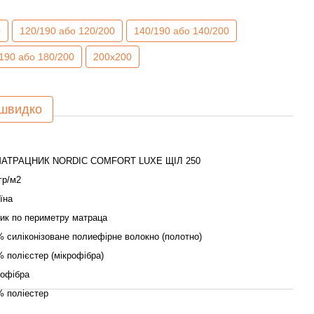
0
120/190 або 120/200
140/190 або 140/200
190 або 180/200
200х200
 швидко
АТРАЦНИК NORDIC СOMFORT LUXE ЩІЛ 250
гр/м2
їна
ик по периметру матраца
 силіконізоване полиефірне волокно (полотно)
 полієстер (мікрофібра)
рофібра
% поліестер