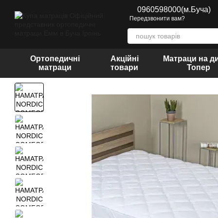
Перейти до основного контенту
0960598000(м.Буча)
Передзвонити вам?
Ортопедичні
Акційні
Матраци на д
матраци
товари
Топер