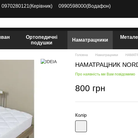
0970280121(Керівник)
0990598000(Водафон)
иван
Ортопедичні
Метале
Наматрацники
подушки
Головна
Наматрацники
НАМАТР
НАМАТРАЦНИК NORD
Про наявність ми Вам повідомимо
800 грн
Колір