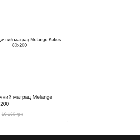
чний матрац Melange
x200
10 166 грн