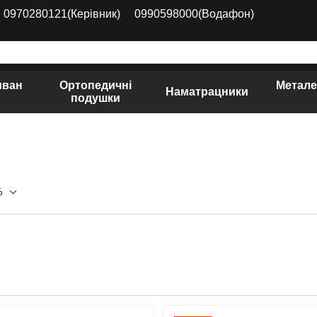
0970280121(Керівник)
0990598000(Водафон)
иван
Ортопедичні
Метале
Наматрацники
подушки
%