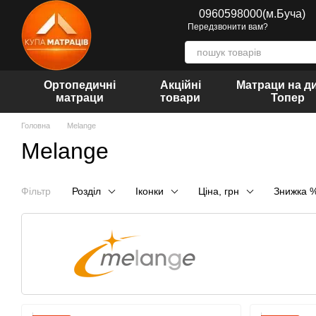
Перейти до основного контенту
0960598000(м.Буча)
Передзвонити вам?
Ортопедичні
Акційні
Матраци на д
матраци
товари
Топер
Головна
Melange
Melange
Фільтр
Розділ
Іконки
Ціна, грн
Знижка 