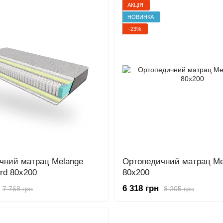
АКЦІЯ
НОВИНКА
−23%
чний матрац Melange
Ортопедичний матрац Me
rd 80x200
80x200
6 318 грн
7 768 грн
8 205 грн