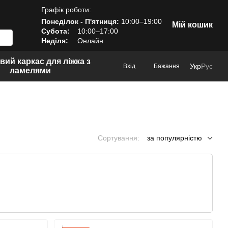
Графік роботи:
Понеділок - П'ятниця:
10:00–19:00
Мій кошик
Субота:
10:00–17:00
Неділя:
Онлайн
вий каркас для ліжка з
Укр
Рус
Вхід
Бажання
ламелями
Сортування:
за популярністю