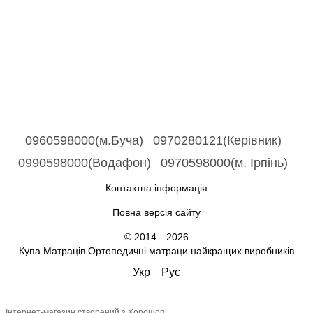
0960598000(м.Буча)
0970280121(Керівник)
0990598000(Водафон)
0970598000(м. Ірпінь)
Контактна інформація
Повна версія сайту
© 2014—2026
Купа Матраців Ортопедичні матраци найкращих виробників
Укр
Рус
Інтернет-магазин створений з Хорошоп