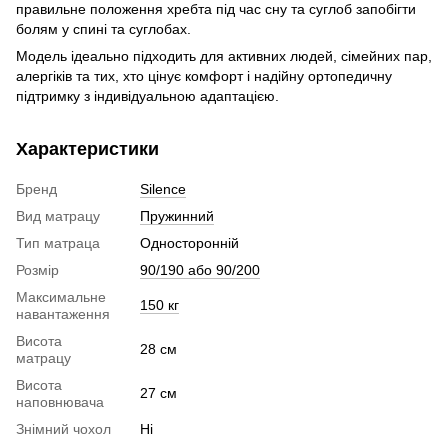
правильне положення хребта під час сну та суглоб запобігти
болям у спині та суглобах.
Модель ідеально підходить для активних людей, сімейних пар,
алергіків та тих, хто цінує комфорт і надійну ортопедичну
підтримку з індивідуальною адаптацією.
Характеристики
Бренд
Silence
Вид матрацу
Пружинний
Тип матраца
Односторонній
Розмір
90/190 або 90/200
Максимальне
150 кг
навантаження
Висота
28 см
матрацу
Висота
27 см
наповнювача
Знімний чохол
Ні