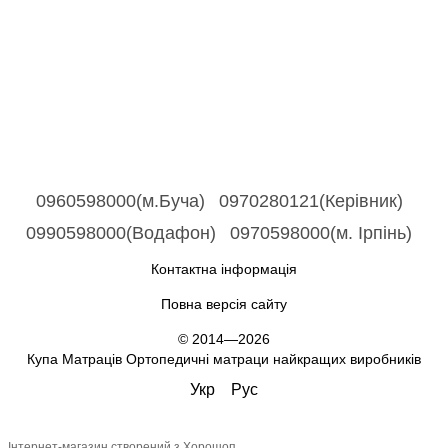
0960598000(м.Буча)
0970280121(Керівник)
0990598000(Водафон)
0970598000(м. Ірпінь)
Контактна інформація
Повна версія сайту
© 2014—2026
Купа Матраців Ортопедичні матраци найкращих виробників
Укр
Рус
Інтернет-магазин створений з Хорошоп